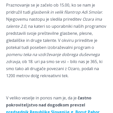
Praznovanje se je začelo ob 15.00, ko se nam je
pridružil tudi
glasbenik in velik filantrop Adi Smolar
.
Njegovemu nastopu je sledila prireditev
Ozara ima
talente 2.0,
na
kateri so uporabniki naših programov
predstavili svoje preštevilne glasbene, plesne,
gledališke in druge talente. V okviru prireditve je
potekal tudi poseben izobraževalni program o
pomenu teka na vzdrževanje dobrega duševnega
zdravja
, ob 18. uri pa smo se vsi – bilo nas je 365, ki
smo tako ali drugače povezani z Ozaro, podali na
1200 metrov dolg rekreativni tek.
V veliko veselje in ponos nam je, da je
častno
pokroviteljstvo nad dogodkom prevzel
predsednik Republike Slovenije g. Borut Pahor
.