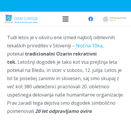
Tudi letos je v okviru ene izmed najbolj odmevnih
tekaških prireditev v Sloveniji –
Nočna 10ka
,
potekal
tradicionalni Ozarin rekrativni
tek.
Letošnji dogodek je tako kot vsa prejšnja leta
potekal na Bledu, in sicer v soboto, 12. julija. Letos je
bil še posebej zanimiv in slovesen, saj smo skupaj z
več kot 380 udeleženci praznovali 20. obletnico
uspešnega delovanja naše humanitarne organizacije.
Prav zaradi tega dejstva smo dogodek simbolično
poimenovali
20 let odpravljamo ovire
.