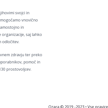
ihovimi svojci in
m omogočamo vnovično
 samostojno in
 organizacije, saj lahko
 odločitev.
evnem zdravju ter preko
 uporabnikov, pomoč in
130 prostovoljcev.
Ozara © 2019 -2023 • Vse pravice