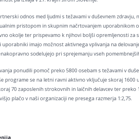
rtnerski odnos med ljudmi s težavami v duševnem zdravju, nj
ividualnim pristopom in skupnim načrtovanjem uporabniko
ovno okolje ter prispevamo k njihovi boljši opremljenosti za
si uporabniki imajo možnost aktivnega vplivanja na delovanje
enakopravno sodelujejo pri sprejemanju vseh pomembnejših
lovanja ponudili pomoč preko 5800 osebam s težavami v duš
še programe se na letni ravni aktivno vključuje skoraj 1600
oraj 70 zaposlenih strokovnih in laičnih delavcev ter preko 
išjo plačo v naši organizaciji ne presega razmerja 1:2,75.
enija