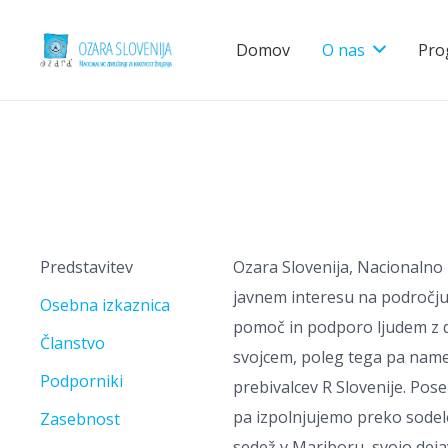
Domov
O nas
Pro
Predstavitev
Ozara Slovenija, Nacionalno z
javnem interesu na področju
Osebna izkaznica
pomoč in podporo ljudem z do
Članstvo
svojcem, poleg tega pa name
Podporniki
prebivalcev R Slovenije. Po
pa izpolnjujemo preko sodelo
Zasebnost
sedež v Mariboru, svojo dejav