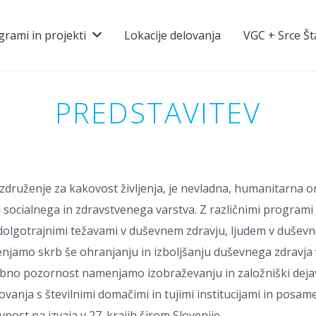
grami in projekti
Lokacije delovanja
VGC + Srce Št
PREDSTAVITEV
druženje za kakovost življenja, je nevladna, humanitarna org
 socialnega in zdravstvenega varstva. Z različnimi program
lgotrajnimi težavami v duševnem zdravju, ljudem v duševni 
njamo skrb še ohranjanju in izboljšanju duševnega zdravja 
sebno pozornost namenjamo izobraževanju in založniški deja
vanja s številnimi domačimi in tujimi institucijami in posame
nost pa izvaja v 27. krajih širom Slovenije.