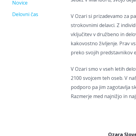
Novice
Delovni čas
V Ozari si prizadevamo za pa
strokovnimi delavci. Z ind
vključitev v družbeno in del
kakovostno življenje. Prav v
preko svojih predstavnikov 
V Ozari smo v vseh letih de
2100 svojcem teh oseb. V na
podporo pa jim zagotavlja sk
Razmerje med najnižjo in najv
Ozara Slov