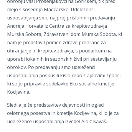
obrobju vasi Prosenjakovci na Goričkem, tik pred
mejo s sosednjo Madžarsko. Udeleženci
usposabljanja smo najprej prisluhnili predavanju
Andreja Horvata iz Centra za krepitev zdravja
Murska Sobota, Zdravstveni dom Murska Sobota, ki
nam je predstavil pomen zdrave prehrane za
ohranjanje in krepitev zdravja, s poudarkom na
uporabi lokalnih in sezonskih živil pri sestavljanju
obrokov. Po predavanju smo udeleženci
usposabljanja poskusili kislo repo z ajdovimi žganci,
ki so jo pripravile sodelavke Eko socialne kmetije
Kocljevina.
Sledila je še predstavitev dejavnosti in ogled
celotnega posestva in kmetije Kocljevina, ki jo je za
udeležence usposabljanja izvedel Alojz Kavaš.