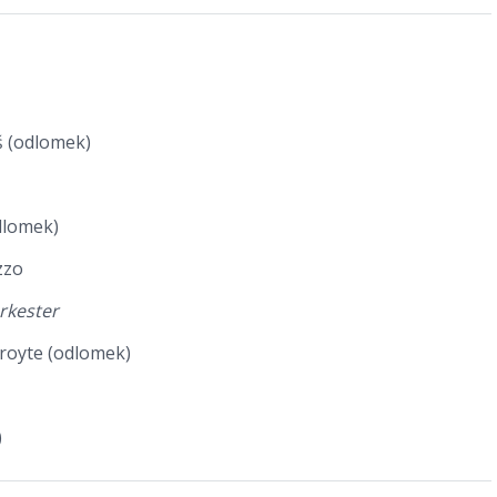
š (odlomek)
odlomek)
zzo
orkester
 Troyte (odlomek)
)