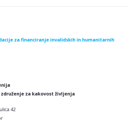
acije za financiranje invalidskih in humanitarnih
enija
združenje za kakovost življenja
ulica 42
or